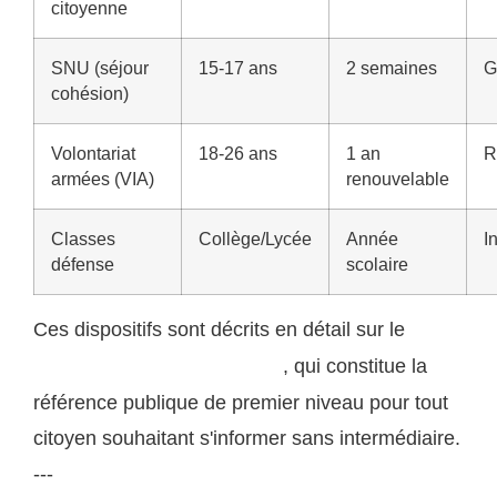
citoyenne
SNU (séjour
15-17 ans
2 semaines
G
cohésion)
Volontariat
18-26 ans
1 an
R
armées (VIA)
renouvelable
Classes
Collège/Lycée
Année
I
défense
scolaire
Ces dispositifs sont décrits en détail sur le
portail
, qui constitue la
officiel du ministère des Armées
référence publique de premier niveau pour tout
citoyen souhaitant s'informer sans intermédiaire.
---