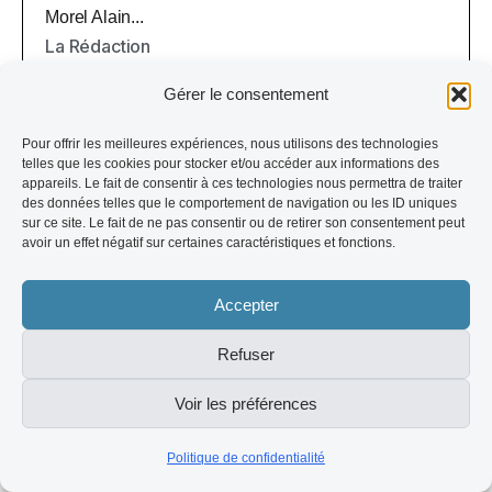
Morel Alain...
La Rédaction
Gérer le consentement
Pour offrir les meilleures expériences, nous utilisons des technologies
telles que les cookies pour stocker et/ou accéder aux informations des
appareils. Le fait de consentir à ces technologies nous permettra de traiter
des données telles que le comportement de navigation ou les ID uniques
sur ce site. Le fait de ne pas consentir ou de retirer son consentement peut
avoir un effet négatif sur certaines caractéristiques et fonctions.
Accepter
Refuser
Catégorie
06/08/2026
Voir les préférences
Albert Piette : l’anthropologue
qui écoute l’homme
Politique de confidentialité
Albert Piette, l'anthropologue de la présence et de