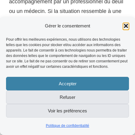
accompagnement par un professionnel du deuil
ou un médecin. Si la situation ressemble à une
emprise sectaire, vous pouvez contacter la
Gérer le consentement
Miviludes (miviludes.gouv.fr) qui dispose d'une
ligne d'information et de conseil.
Pour offrir les meilleures expériences, nous utilisons des technologies
telles que les cookies pour stocker et/ou accéder aux informations des
appareils. Le fait de consentir à ces technologies nous permettra de traiter
des données telles que le comportement de navigation ou les ID uniques
---
sur ce site. Le fait de ne pas consentir ou de retirer son consentement peut
avoir un effet négatif sur certaines caractéristiques et fonctions.
Article rédigé par la rédaction du site. Contenu
Accepter
d'information générale, qui ne constitue ni un
avis médical, ni un accompagnement
Refuser
personnalisé.
Voir les préférences
Politique de confidentialité